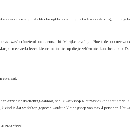
at ons weer een stapje dichter brengt bij een compleet advies in de zorg, op het g
maar wát was het boeiend om de cursus bij Marijke te volgen! Hoe is de opbouw van 
Marijke mee werkt levert kleurcombinaties op die je zelf zo niet kunt bedenken. De
ijn ervaring.
n aan onze dienstverlening/aanbod, heb ik workshop Kleuradvies voor het interieu
grijk vind is dat workshop gegeven wordt in kleine groep van max 4 personen. Het 
leurenschool.