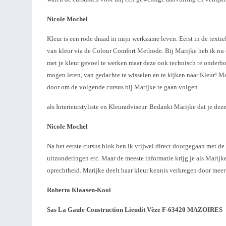
Nicole Mochel
Kleur is een rode draad in mijn werkzame leven. Eerst in de textiel
van kleur via de Colour Comfort Methode. Bij Marijke heb ik nu 
met je kleur gevoel te werken maar deze ook technisch te onderb
mogen leren, van gedachte te wisselen en te kijken naar Kleur! Mar
door om de volgende cursus bij Marijke te gaan volgen.
als Interieurstyliste en Kleuradviseur. Bedankt Marijke dat je de
Nicole Mochel
Na het eerste cursus blok ben ik vrijwel direct doorgegaan met de
uitzonderingen etc. Maar de meeste informatie krijg je als Marijke
oprechtheid. Marijke deelt haar kleur kennis verkregen door meer 
Roberta Klaasen-Kooi
Sas La Gaule Construction
Lieudit Vèze
F-63420 MAZOIRES