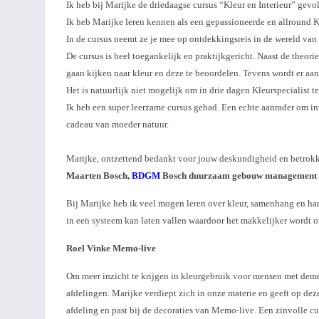
Ik heb bij Marijke de driedaagse cursus “Kleur en Interieur” gevo
Ik heb Marijke leren kennen als een gepassioneerde en allround Kl
In de cursus neemt ze je mee op ontdekkingsreis in de wereld van 
De cursus is heel toegankelijk en praktijkgericht. Naast de theor
gaan kijken naar kleur en deze te beoordelen. Tevens wordt er a
Het is natuurlijk niet mogelijk om in drie dagen Kleurspecialist 
Ik heb een super leerzame cursus gehad. Een echte aanrader om inzi
cadeau van moeder natuur.
Marijke, ontzettend bedankt voor jouw deskundigheid en betrokke
Maarten Bosch,
BDGM
Bosch duurzaam gebouw management
Bij Marijke heb ik veel mogen leren over kleur, samenhang en harm
in een systeem kan laten vallen waardoor het makkelijker wordt o
Roel Vinke Memo-live
Om meer inzicht te krijgen in kleurgebruik voor mensen met deme
afdelingen. Marijke verdiept zich in onze materie en geeft op d
afdeling en past bij de decoraties van Memo-live. Een zinvolle cu