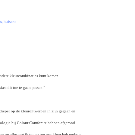
s, huisarts
zondere kleurcombinaties kunt komen.
iast dit toe te gaan passen.”
 dieper op de kleurontwerpen in zijn gegaan en
hologie bij Colour Comfort te hebben afgerond
ng op alles wat ik tot nu toe met kleur heb gedaan