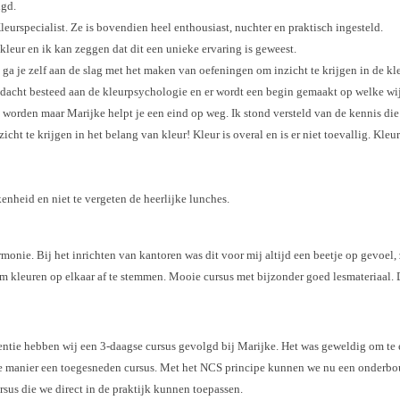
lgd.
eurspecialist. Ze is bovendien heel enthousiast, nuchter en praktisch ingesteld.
kleur en ik kan zeggen dat dit een unieke ervaring is geweest.
ie ga je zelf aan de slag met het maken van oefeningen om inzicht te krijgen in de
andacht besteed aan de kleurpsychologie en er wordt een begin gemaakt op welke w
te worden maar Marijke helpt je een eind op weg. Ik stond versteld van de kennis di
cht te krijgen in het belang van kleur! Kleur is overal en is er niet toevallig. Kleu
nheid en niet te vergeten de heerlijke lunches.
onie. Bij het inrichten van kantoren was dit voor mij altijd een beetje op gevoel,
m kleuren op elkaar af te stemmen. Mooie cursus met bijzonder goed lesmateriaal.
ntie hebben wij een 3-daagse cursus gevolgd bij Marijke. Het was geweldig om te e
eze manier een toegesneden cursus. Met het NCS principe kunnen we nu een onderbo
rsus die we direct in de praktijk kunnen toepassen.