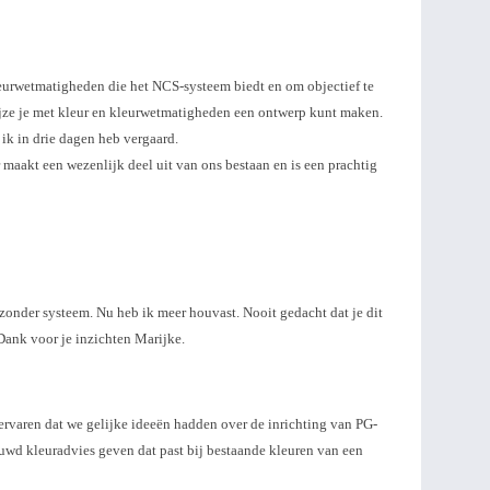
 kleurwetmatigheden die het NCS-systeem biedt en om objectief te
ijze je met kleur en kleurwetmatigheden een ontwerp kunt maken.
e ik in drie dagen heb vergaard.
r maakt een wezenlijk deel uit van ons bestaan en is een prachtig
 zonder systeem. Nu heb ik meer houvast. Nooit gedacht dat je dit
 Dank voor je inzichten Marijke.
rvaren dat we gelijke ideeën hadden over de inrichting van PG-
uwd kleuradvies geven dat past bij bestaande kleuren van een