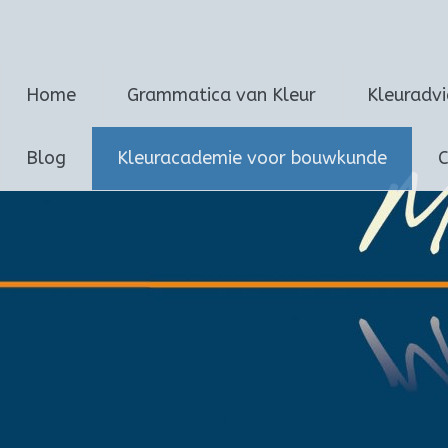
Marijke van Loon
Ga
Home
Grammatica van Kleur
Kleuradv
naar
de
inhoud
Blog
Kleuracademie voor bouwkunde
C