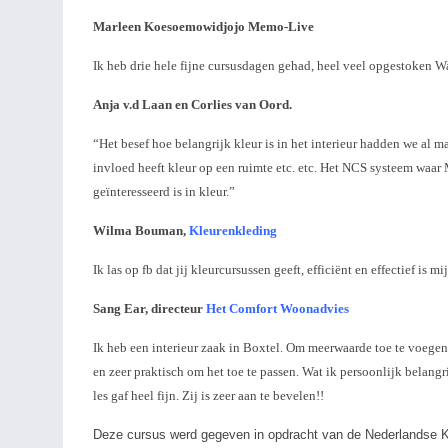
Marleen Koesoemowidjojo Memo-Live
Ik heb drie hele fijne cursusdagen gehad, heel veel opgestoken W
Anja v.d Laan en Corlies van Oord.
“Het besef hoe belangrijk kleur is in het interieur hadden we al 
invloed heeft kleur op een ruimte etc. etc. Het NCS systeem waar 
geïnteresseerd is in kleur.”
Wilma Bouman,
Kleurenkleding
Ik las op fb dat jij kleurcursussen geeft, efficiënt en effectief is m
Sang Ear, directeur
Het Comfort Woonadvies
Ik heb een interieur zaak in Boxtel. Om meerwaarde toe te voege
en zeer praktisch om het toe te passen. Wat ik persoonlijk belan
les gaf heel fijn. Zij is zeer aan te bevelen!!
Deze cursus werd gegeven in opdracht van de Nederlandse K