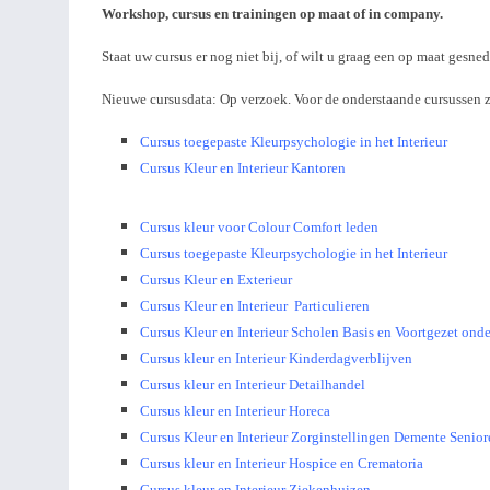
Workshop, cursus en trainingen op maat of in company.
Staat uw cursus er nog niet bij, of wilt u graag een op maat gesne
Nieuwe cursusdata: Op verzoek. Voor de onderstaande cursussen zi
Cursus toegepaste Kleurpsychologie in het Interieur
Cursus Kleur en Interie
ur Kantore
n
Cursus kleur voor Colour Comfort leden
Cursus toegepaste Kleurpsychologie in het Interieur
Cursus Kleur en Exterieur
Cursus Kleur en Interieur Particulieren
Cursus Kleur en Interieur Scholen Basis en Voortgezet onde
Cursus kleur en Interieur Kinderdagverblijven
Cursus kleur en Interieur Detailhandel
Cursus kleur en Interieur Horeca
Cursus Kleur en Interieur Zorginstellingen Demente Senior
Cursus kleur en Interieur Hospice en Crematoria
Cursus kleur en Interieur Ziekenhuizen