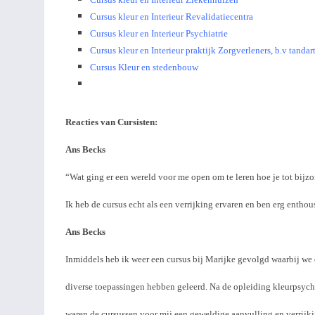
C
ursus kleur en Interieur Revalidatiecentra
Cursus kleur en Interieur Psychiatrie
Cursus kleur en Interieur praktijk Zorgverleners, b.v tandart
Cursus Kleur en stedenbouw
Reacties van Cursisten:
Ans Becks
“Wat ging er een wereld voor me open om te leren hoe je tot bij
Ik heb de cursus echt als een verrijking ervaren en ben erg enthous
Ans Becks
Inmiddels heb ik weer een cursus bij Marijke gevolgd waarbij we
diverse toepassingen hebben geleerd. Na de opleiding kleurpsyc
waren de cursussen voor mij een geweldige aanvulling en verrijki