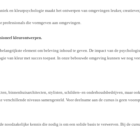
hniek en kleurpsychologie maakt het ontwerpen van omgevingen leuker, creatiever, p
or professionals die vormgeven aan omgevingen.
sioneel kleurontwerpen.
et belangrijkste element om beleving inhoud te geven. De impact van de psychologi
ogie van kleur met succes toepast. In onze bebouwde omgeving kunnen we nog veel
hop .
Workshop
tecten, binnenhuisarchitecten, stylisten, schilders- en onderhoudsbedrijven, maar o
verschillende niveaus samengesteld. Voor deelname aan de cursus is geen vooropl
 noodzakelijke kennis die nodig is om een solide basis te verwerven. Bij de cursus 