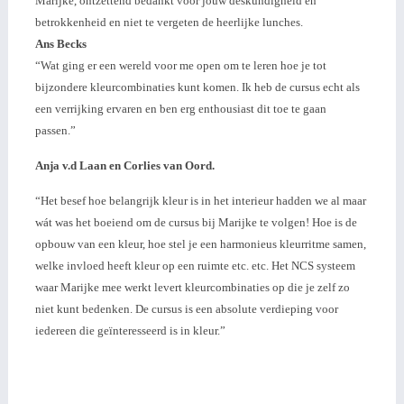
Marijke, ontzettend bedankt voor jouw deskundigheid en
betrokkenheid en niet te vergeten de heerlijke lunches.
Ans Becks
“Wat ging er een wereld voor me open om te leren hoe je tot
bijzondere kleurcombinaties kunt komen.
Ik heb de cursus echt als
een verrijking ervaren en ben erg enthousiast dit toe te gaan
passen.”
Anja v.d Laan en Corlies van Oord.
“Het besef hoe belangrijk kleur is in het interieur hadden we al maar
wát was het boeiend om de cursus bij Marijke te volgen! Hoe is de
opbouw van een kleur, hoe stel je een harmonieus kleurritme samen,
welke invloed heeft kleur op een ruimte etc. etc. Het NCS systeem
waar Marijke mee werkt levert kleurcombinaties op die je zelf zo
niet kunt bedenken. De cursus is een absolute verdieping voor
iedereen die geïnteresseerd is in kleur.”
Basiscursus kleur Colour Comfort leden Basiscursus
kleur Colour Comfort leden Basiscursus kleur Colour