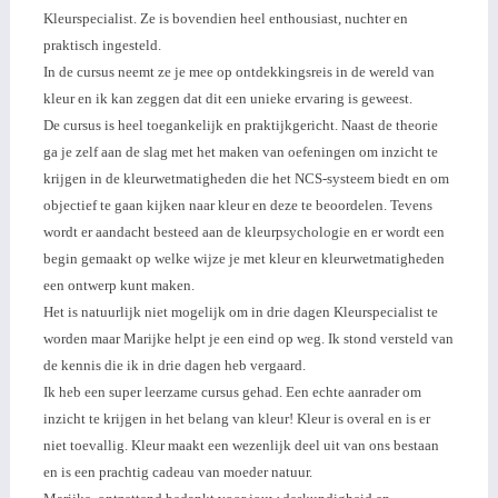
Kleurspecialist. Ze is bovendien heel enthousiast, nuchter en
praktisch ingesteld.
In de cursus neemt ze je mee op ontdekkingsreis in de wereld van
kleur en ik kan zeggen dat dit een unieke ervaring is geweest.
De cursus is heel toegankelijk en praktijkgericht. Naast de theorie
ga je zelf aan de slag met het maken van oefeningen om inzicht te
krijgen in de kleurwetmatigheden die het NCS-systeem biedt en om
objectief te gaan kijken naar kleur en deze te beoordelen. Tevens
wordt er aandacht besteed aan de kleurpsychologie en er wordt een
begin gemaakt op welke wijze je met kleur en kleurwetmatigheden
een ontwerp kunt maken.
Het is natuurlijk niet mogelijk om in drie dagen Kleurspecialist te
worden maar Marijke helpt je een eind op weg. Ik stond versteld van
de kennis die ik in drie dagen heb vergaard.
Ik heb een super leerzame cursus gehad. Een echte aanrader om
inzicht te krijgen in het belang van kleur! Kleur is overal en is er
niet toevallig. Kleur maakt een wezenlijk deel uit van ons bestaan
en is een prachtig cadeau van moeder natuur.