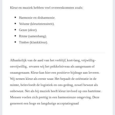
Kleur en muziek hebben veel overeenkomsten zoals:
Harmonie en disharmonie.
Volume (kleurintensiteit).
Genre (sfeer).
Ritme (samenhang).
Timbre (klankkleur).
Afhankelijk van de aard van het verblijf, kort-
lang, vrijwillig-
onvrijwillig, ervaren wij het prikkelniveau als aangenaam of
onaangenaam. Kleur kan hier een positieve bijdrage aan leveren.
Wij nemen kleur als eerste waar. Het bepaalt de oriëntatie in de
ruimte, beïnvloedt de logistiek en ons gedrag, zowel bewust als
onbewust. Net als bij muziek heeft kleur invloed op ons hartritme.
Mensen voelen zich prettig in een harmonieuze omgeving. Deze
genereert een hoge en langdurige acceptatiegraad