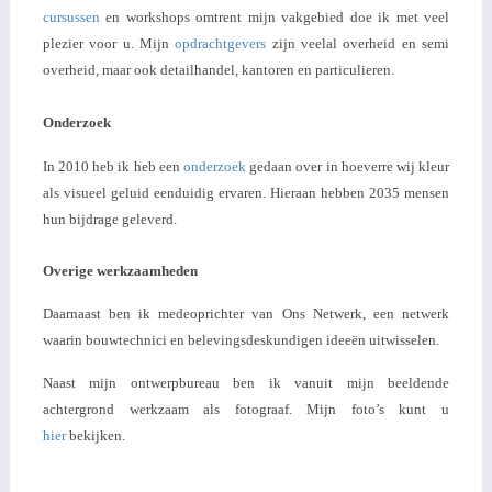
cursussen
en workshops omtrent mijn vakgebied doe ik met veel
plezier voor u. Mijn
opdrachtgevers
zijn veelal overheid en semi
overheid, maar ook detailhandel, kantoren en particulieren.
Onderzoek
In 2010 heb ik heb een
onderzoek
gedaan over in hoeverre wij kleur
als visueel geluid eenduidig ervaren. Hieraan hebben 2035 mensen
hun bijdrage geleverd.
Overige werkzaamheden
Daarnaast ben ik medeoprichter van Ons Netwerk, een netwerk
waarin bouwtechnici en belevingsdeskundigen ideeën uitwisselen.
Naast mijn ontwerpbureau ben ik vanuit mijn beeldende
achtergrond werkzaam als fotograaf. Mijn foto’s kunt u
hier
bekijken.
http://www.wimvanamstel.nl/
http://www.schildersvak.nl/author/marijke-