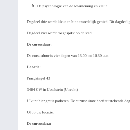
De psychologie van de waarneming en kleur
Dagdeel drie wordt kleur en binnenstedelijk gebied. Dit dagdeel ga
Dagdeel vier wordt toegespitst op de stad.
De cursusduur:
De cursusduur is vier dagen van 13.00 tot 16.30 uur.
Locatie:
Praagsingel 43
3404 CW in IJsselstein (Utrecht)
U kunt hier gratis parkeren. De cursusruimte heeft uitstekende da
Of op uw locatie.
De cursusdata: