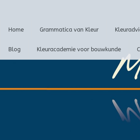
Marijke van Loon
Ga
Home
Grammatica van Kleur
Kleuradv
naar
de
inhoud
Blog
Kleuracademie voor bouwkunde
C