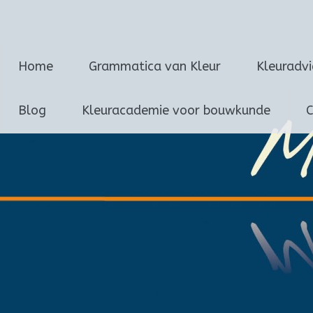
Marijke van Loon
Ga
Home
Grammatica van Kleur
Kleuradv
naar
de
inhoud
Blog
Kleuracademie voor bouwkunde
C