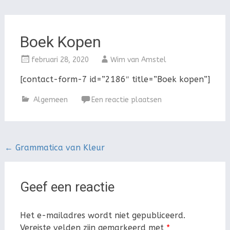
Boek Kopen
februari 28, 2020
Wim van Amstel
[contact-form-7 id=”2186″ title=”Boek kopen”]
Algemeen
Een reactie plaatsen
Bericht
←
Grammatica van Kleur
navigatie
Geef een reactie
Het e-mailadres wordt niet gepubliceerd.
Vereiste velden zijn gemarkeerd met
*