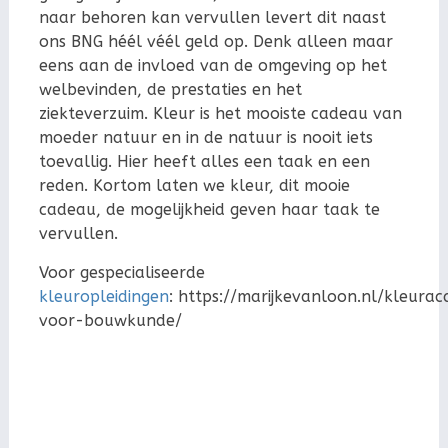
naar behoren kan vervullen levert dit naast
ons BNG héél véél geld op. Denk alleen maar
eens aan de invloed van de omgeving op het
welbevinden, de prestaties en het
ziekteverzuim. Kleur is het mooiste cadeau van
moeder natuur en in de natuur is nooit iets
toevallig. Hier heeft alles een taak en een
reden. Kortom laten we kleur, dit mooie
cadeau, de mogelijkheid geven haar taak te
vervullen.
Voor gespecialiseerde
kleuropleidingen
: https://marijkevanloon.nl/kleura
voor-bouwkunde/
Voor gespecialiseerde
kleuropleidingen: https://marijkevanloon.nl/kleuracademie-voor-
bouwkunde/ Voor gespecialiseerde
kleuropleidingen: https://marijkevanloon.nl/kleuracademie-voor-