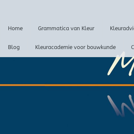
Marijke van Loon
Ga
Home
Grammatica van Kleur
Kleuradv
naar
de
inhoud
Blog
Kleuracademie voor bouwkunde
C