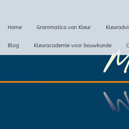
Marijke van Loon
Ga
Home
Grammatica van Kleur
Kleuradv
naar
de
inhoud
Blog
Kleuracademie voor bouwkunde
C